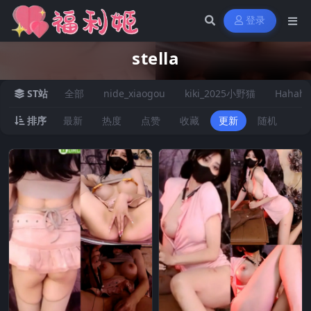
登录
stella
ST站
全部
nide_xiaogou
kiki_2025小野猫
Hahaha
排序
最新
热度
点赞
收藏
更新
随机