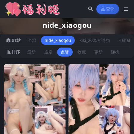
登录
nide_xiaogou
ST站
全部
nide_xiaogou
kiki_2025小野猫
Hahaha
排序
最新
热度
点赞
收藏
更新
随机