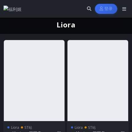
登录
Liora
Liora
ST站
Liora
ST站