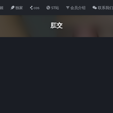
姬
独家
cos
ST站
会员介绍
联系我
肛交