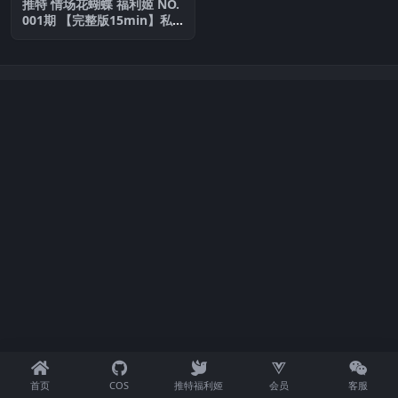
推特 情场花蝴蝶 福利姬 NO.
001期 【完整版15min】私
人定制
首页
COS
推特福利姬
会员
客服